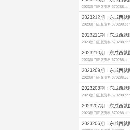
2023澳门正版资料 670288.co
2023212期：东成西就
2023澳门正版资料 670288.co
2023211期：东成西就
2023澳门正版资料 670288.co
2023210期：东成西就
2023澳门正版资料 670288.co
2023209期：东成西就
2023澳门正版资料 670288.co
2023208期：东成西就
2023澳门正版资料 670288.co
2023207期：东成西就
2023澳门正版资料 670288.co
2023206期：东成西就