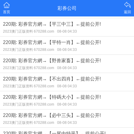
彩券公司
首页
返回
220期: 彩券官方網→【平三中三】←提前公开!
2023澳门正版资料 670288.com
08-08 04:33
220期: 彩券官方網→【平特一肖】←提前公开!
2023澳门正版资料 670288.com
08-08 04:33
220期: 彩券官方網→【野兽家畜】←提前公开!
2023澳门正版资料 670288.com
08-08 04:33
220期: 彩券官方網→【不出四肖】←提前公开!
2023澳门正版资料 670288.com
08-08 04:33
220期: 彩券官方網→【特碼大小】←提前公开!
2023澳门正版资料 670288.com
08-08 04:33
220期: 彩券官方網→【必中三头】←提前公开!
2023澳门正版资料 670288.com
08-08 04:33
220期: 彩券官方網→【一尾中特平】←提前公开!