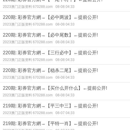
2023澳门正版资料 670288.com
08-08 04:33
220期: 彩券官方網→【必中两波】←提前公开!
2023澳门正版资料 670288.com
08-08 04:33
220期: 彩券官方網→【必中尾数】←提前公开!
2023澳门正版资料 670288.com
08-08 04:33
220期: 彩券官方網→【三行必中】←提前公开!
2023澳门正版资料 670288.com
08-08 04:33
220期: 彩券官方網→【稳杀二尾】←提前公开!
2023澳门正版资料 670288.com
08-08 04:33
220期: 彩券官方網→【买什么开什么】←提前公开!
2023澳门正版资料 670288.com
08-08 04:33
219期: 彩券官方網→【平三中三】←提前公开!
2023澳门正版资料 670288.com
08-07 04:33
219期: 彩券官方網→【平特一肖】←提前公开!