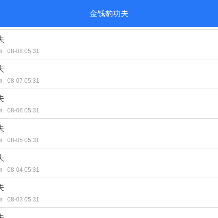
金钱豹功夫
夫
m
08-08 05:31
夫
m
08-07 05:31
夫
m
08-06 05:31
夫
m
08-05 05:31
夫
m
08-04 05:31
夫
m
08-03 05:31
夫