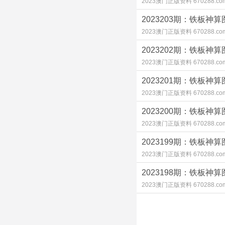
2023澳门正版资料 670288.co
2023203期：铁板神算
2023澳门正版资料 670288.co
2023202期：铁板神算
2023澳门正版资料 670288.co
2023201期：铁板神算
2023澳门正版资料 670288.co
2023200期：铁板神算
2023澳门正版资料 670288.co
2023199期：铁板神算
2023澳门正版资料 670288.co
2023198期：铁板神算
2023澳门正版资料 670288.co