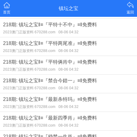
镇坛之宝
首页
返回
218期: 镇坛之宝‖≡『平特十不中』≡‖免费料
2023澳门正版资料 670288.com
08-06 04:32
218期: 镇坛之宝‖≡『平特两尾准』≡‖免费料
2023澳门正版资料 670288.com
08-06 04:32
218期: 镇坛之宝‖≡『平特俩肖中』≡‖免费料
2023澳门正版资料 670288.com
08-06 04:32
218期: 镇坛之宝‖≡『禁合今錯一』≡‖免费料
2023澳门正版资料 670288.com
08-06 04:32
218期: 镇坛之宝‖≡『最新杀特玛』≡‖免费料
2023澳门正版资料 670288.com
08-06 04:32
218期: 镇坛之宝‖≡『最新四季肖』≡‖免费料
2023澳门正版资料 670288.com
08-06 04:32
218期: 镇坛之宝‖≡『稳禁一生肖』≡‖免费料