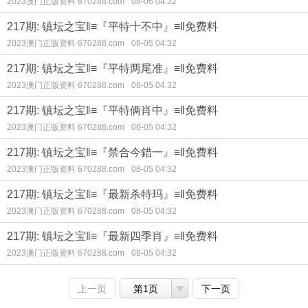
2023澳门正版资料 670288.com
08-06 04:32
217期: 镇坛之宝‖≡『平特十不中』≡‖免费料
2023澳门正版资料 670288.com
08-05 04:32
217期: 镇坛之宝‖≡『平特两尾准』≡‖免费料
2023澳门正版资料 670288.com
08-05 04:32
217期: 镇坛之宝‖≡『平特俩肖中』≡‖免费料
2023澳门正版资料 670288.com
08-05 04:32
217期: 镇坛之宝‖≡『禁合今錯一』≡‖免费料
2023澳门正版资料 670288.com
08-05 04:32
217期: 镇坛之宝‖≡『最新杀特玛』≡‖免费料
2023澳门正版资料 670288.com
08-05 04:32
217期: 镇坛之宝‖≡『最新四季肖』≡‖免费料
2023澳门正版资料 670288.com
08-05 04:32
上一页
第1页
下一页